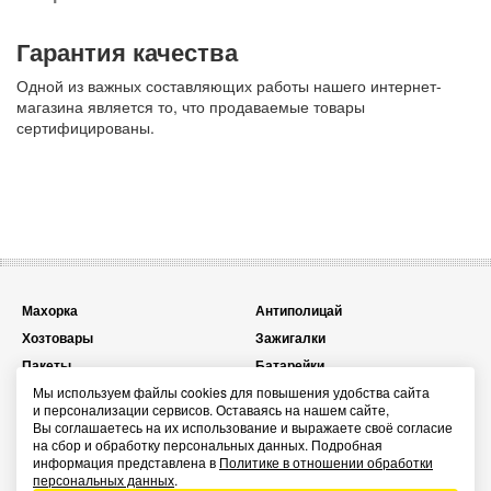
Гарантия качества
Одной из важных составляющих работы нашего интернет-
магазина является то, что продаваемые товары
сертифицированы.
Махорка
Антиполицай
Хозтовары
Зажигалки
Пакеты
Батарейки
Мы используем файлы cookies для повышения удобства сайта
Топливо для зажигалок
Презервативы
и персонализации сервисов. Оставаясь на нашем сайте,
Карты игральные
Спички
Вы соглашаетесь на их использование и выражаете своё согласие
на сбор и обработку персональных данных. Подробная
Сувенирные зажигалки
Энергетические паучи ENERGY
информация представлена в
Политике в отношении обработки
SHOCK
персональных данных
.